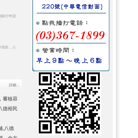
到銀行申請
車借款，八
詳細...
，審核容
八德裕民
。
,八德