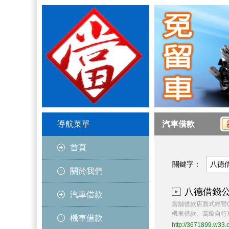
導航菜單
汽車借款
首頁
關鍵字：
關於我們
八德借錢
汽車借款
當舖借款店面式經營
機車借款、高級自行車
機車借款
http://3671899.w33.