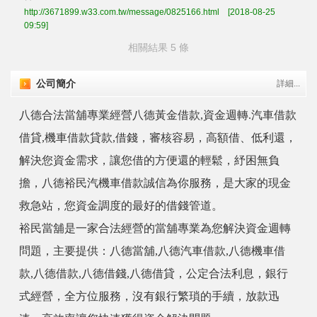
http://3671899.w33.com.tw/message/0825166.html
[2018-08-25
09:59]
相關結果 5 條
公司簡介
詳細...
八德合法當舖專業經營八德黃金借款,資金週轉.汽車借款
借貸,機車借款貸款,借錢，審核容易，高額借、低利還，
解決您資金需求，讓您借的方便還的輕鬆，紓困無負
擔，八德裕民汽機車借款誠信為你服務，是大家的現金
救急站，您資金調度的最好的借錢管道。
裕民當舖是一家合法經營的當舖專業為您解決資金週轉
問題，主要提供：八德當舖,八德汽車借款,八德機車借
款,八德借款,八德借錢,八德借貸，公定合法利息，銀行
式經營，全方位服務，沒有銀行繁瑣的手續，放款迅