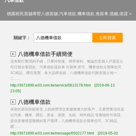
汽車借款
桃園裕民當舖專營八德當舖,汽車借款,機車借款,免留車,借錢,借貸
>
關鍵字：
八德機車借款手續簡便
沒有銀行繁瑣的手續，只秉持快速、簡單便利、無論您是個人戶還是公
司行號企業貸款、汽車借款貸款車 分期車 皆可、機車借款分期車也可、
3C精品、鑽石珠寶、各大品牌名錶、八德機車借款代辦房屋土地一、
二......
http://3671899.w33.com.tw/service/0613178.html
[2019-06-13
23:05]
八德機車借款
保密的原則與顧客至 上的經營理念來服務廣大的客戶，主要營業項目是
以汽車、機車、鑽石、黃金、珠寶、名錶、時尚精品 等萬物皆可借貸。
提供多種借貸服務給客戶選擇，八德機車借款分期車也可、3C精品、
鑽......
http://3671899.w33.com.tw/message/0502177.html
[2019-05-02